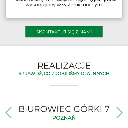
wykonujemy w systemie nocnym.
SKONTAKTUJ SIĘ Z NAMI
REALIZACJE
SPRAWDŹ, CO ZROBILIŚMY DLA INNYCH
GALERIA HANDLOWA
INWESTYCJA
BIUROWIEC STRATOS
MARKET CARREFOUR
BIUROWIEC GÓRKI 7
HALA REMTOR
WEST FORUM
WILLA
DEWELOPERSKA
MADISON
SĘPÓLNO KRAJEŃSKIE
TRÓJMIASTO
WARSZAWA
WROCŁAW
CHOJNICE
POZNAŃ
CHOJNICE
GDAŃSK