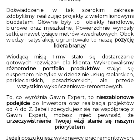
Doświadczenie w tak szerokim zakresie
zdobyliśmy, realizując projekty z wielomilionowymi
budżetami. Głównie były to obiekty handlowe,
biurowe oraz mieszkalne. Powierzchnie wynosiły
setki, a nawet tysiące metrów kwadratowych. Obok
wiedzy i satysfakcji, ugruntowało to naszą
pozycję
lidera branży.
Wiodącą misją firmy stało się dostarczanie
gotowych rozwiązań dla klienta. Wykreowaliśmy
różnorodne portfolio produktów
, stając się
ekspertem nie tylko w dziedzinie usług stolarskich,
parkieciarskich, posadzkarskich, ale przede
wszystkim wykończeniowo-remontowych.
To, co wyróżnia Gawin Expert, to
nieszablonowe
podejście
do Inwestora oraz realizacja projektów
od A do Z. Jeżeli zdecydujesz się na współpracę z
Gawin Expert, możesz mieć pewność, że
urzeczywistnienie Twojej wizji stanie się naszym
priorytetem
.
Jeżeli poszukujesz wykonawcy prac remontowych,